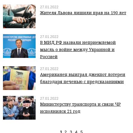
27.01.2022
Жителя Львова лишили прав на 190 лет
27.01.2022
В МИД РФ назвали неприемлемой
мысль о войне между Украиной и
Россией
27.01.2022
Американец выиграл джекпот лотереи
благодаря печенью с предсказаниями
27.01.2022
Министерству транспорта и связи ЧР
исполнился 21 год
1
2
3
4
5