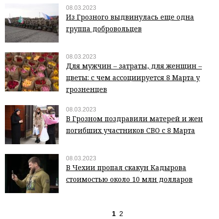
08.03.2023
Из Грозного выдвинулась еще одна
группа добровольцев
08.03.2023
Для мужчин – затраты, для женщин –
цветы: с чем ассоциируется 8 Марта у
грозненцев
08.03.2023
В Грозном поздравили матерей и жен
погибших участников СВО с 8 Марта
08.03.2023
В Чехии пропал скакун Кадырова
стоимостью около 10 млн долларов
1
2