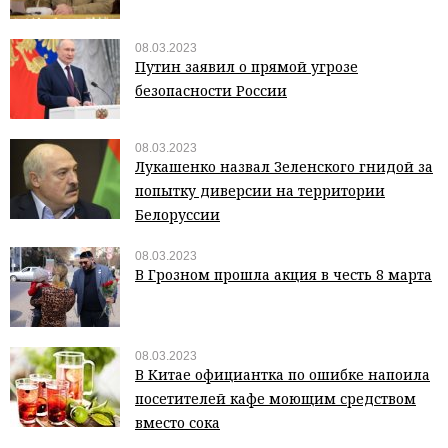
08.03.2023
Путин заявил о прямой угрозе
безопасности России
08.03.2023
Лукашенко назвал Зеленского гнидой за
попытку диверсии на территории
Белоруссии
08.03.2023
В Грозном прошла акция в честь 8 марта
08.03.2023
В Китае официантка по ошибке напоила
посетителей кафе моющим средством
вместо сока