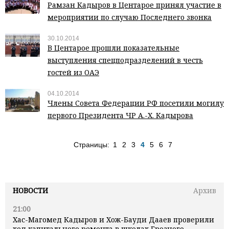
Рамзан Кадыров в Центарое принял участие в
мероприятии по случаю Последнего звонка
30.10.2014
В Центарое прошли показательные
выступления спецподразделений в честь
гостей из ОАЭ
04.10.2014
Члены Совета Федерации РФ посетили могилу
первого Президента ЧР А.-Х. Кадырова
Страницы:
1
2
3
4
5
6
7
НОВОСТИ
Архив
21:00
Хас-Магомед Кадыров и Хож-Бауди Дааев проверили
ход капитального ремонта в школах Грозного