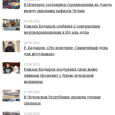
В Центарое состоялись соревнования по дзюдо
между школами хафизов Чечни
24.09.2015
Рамзан Кадыров сообщил о совершении
жертвоприношения в Ид аль-Адха
24.09.2015
Р. Кадыров: «Это поистине, Священный день
для мусульман»
20.09.2015
Рамзан Кадыров поздравил свою маму
Аймани Несиевну с Днем чеченской
женщины
17.09.2015
В Чеченской Республике прошли учения
спецназа
13.09.2015