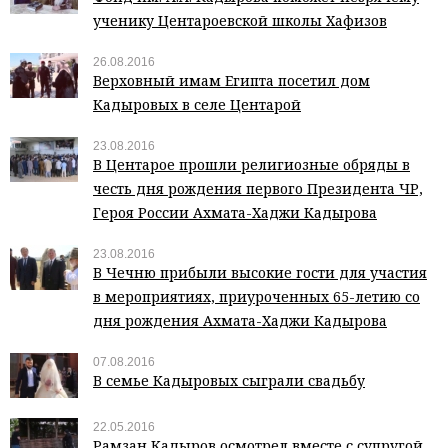
ученику Центароевской школы Хафизов
26.08.2016
Верховный имам Египта посетил дом
Кадыровых в селе Центарой
23.08.2016
В Центарое прошли религиозные обряды в
честь дня рождения первого Президента ЧР,
Героя России Ахмата-Хаджи Кадырова
23.08.2016
В Чечню прибыли высокие гости для участия
в мероприятиях, приуроченных 65-летию со
дня рождения Ахмата-Хаджи Кадырова
07.08.2016
В семье Кадыровых сыграли свадьбу
22.05.2016
Рамзан Кадыров осмотрел вместе с супругой