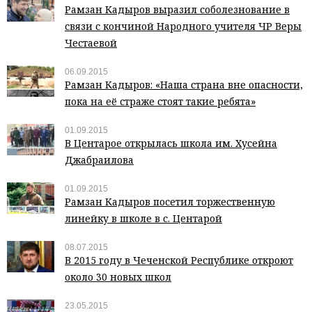
Рамзан Кадыров выразил соболезнование в
связи с кончиной Народного учителя ЧР Веры
Честаевой
06.09.2015
Рамзан Кадыров: «Наша страна вне опасности,
пока на её страже стоят такие ребята»
01.09.2015
В Центарое открылась школа им. Хусейна
Джабраилова
01.09.2015
Рамзан Кадыров посетил торжественную
линейку в школе в с. Центарой
08.07.2015
В 2015 году в Чеченской Республике откроют
около 30 новых школ
23.05.2015