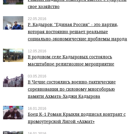
свое хозяйство
22.05.2016
Р. Кадыров: "Единая Россия" - это партия,
которая постоянно решает реальные
социально-экономические проблемы народа
12.05.2016
В родовом селе Кадыровых состоялось
масштабное религиозное мероприятие
03.05.2016
В Чечне состоялись военно-тактические
соревнования по силовому многоборью
памяти Ахмата-Хаджи Кадырова
16.01.2016
Боец К-1 Роман Крыкля подписал контракт с
промоутерской Лигой «Ахмат»
16.01.2016