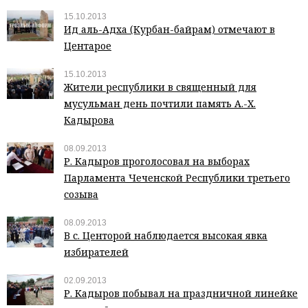
15.10.2013
Ид аль-Адха (Курбан-байрам) отмечают в
Центарое
15.10.2013
Жители республики в священный для
мусульман день почтили память А.-Х.
Кадырова
08.09.2013
Р. Кадыров проголосовал на выборах
Парламента Чеченской Республики третьего
созыва
08.09.2013
В с. Центорой наблюдается высокая явка
избирателей
02.09.2013
Р. Кадыров побывал на праздничной линейке