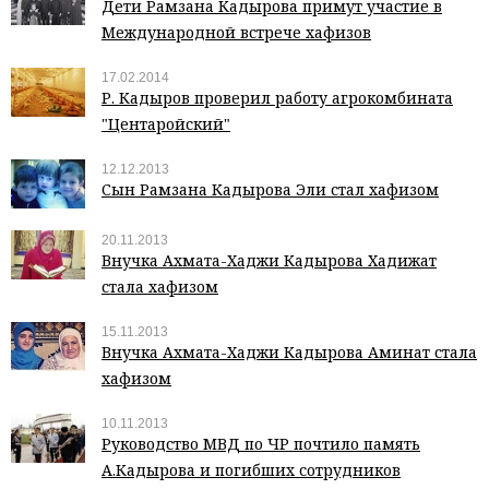
Дети Рамзана Кадырова примут участие в
Международной встрече хафизов
17.02.2014
Р. Кадыров проверил работу агрокомбината
"Центаройский"
12.12.2013
Сын Рамзана Кадырова Эли стал хафизом
20.11.2013
Внучка Ахмата-Хаджи Кадырова Хадижат
стала хафизом
15.11.2013
Внучка Ахмата-Хаджи Кадырова Аминат стала
хафизом
10.11.2013
Руководство МВД по ЧР почтило память
А.Кадырова и погибших сотрудников