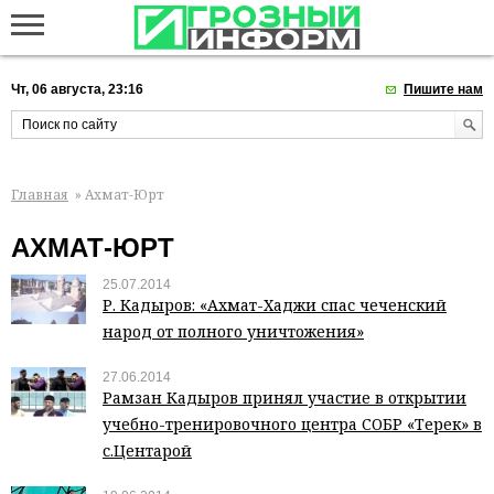
Чт, 06 августа, 23:16
Пишите нам
Главная
» Ахмат-Юрт
АХМАТ-ЮРТ
25.07.2014
Р. Кадыров: «Ахмат-Хаджи спас чеченский
народ от полного уничтожения»
27.06.2014
Рамзан Кадыров принял участие в открытии
учебно-тренировочного центра СОБР «Терек» в
с.Центарой