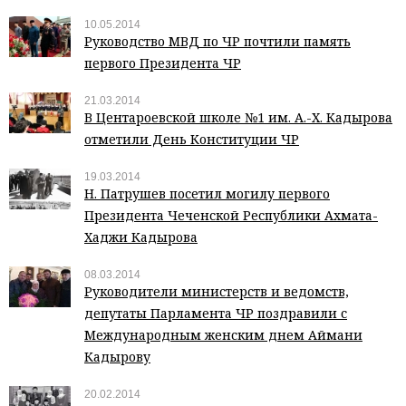
10.05.2014
Руководство МВД по ЧР почтили память
первого Президента ЧР
21.03.2014
В Центароевской школе №1 им. А.-Х. Кадырова
отметили День Конституции ЧР
19.03.2014
Н. Патрушев посетил могилу первого
Президента Чеченской Республики Ахмата-
Хаджи Кадырова
08.03.2014
Руководители министерств и ведомств,
депутаты Парламента ЧР поздравили с
Международным женским днем Аймани
Кадырову
20.02.2014