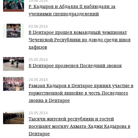
19.06.2014
Р. Кадыров и Абдалла II наблюдали за
учениями спецподразделений
03.06.2014
В Центарое прошел командный чемпионат
Чеченской Республики по дзюдо среди школ
хафизов
25.05.2014
В Центарое прозвенел Последний звонок
24.05.2014
Рамзан Кадыров в Центарое принял участие в
торжественной линейке в честь Последнего
звонка в Центарое
10.05.2014
Тысячи жителей республики и гостей
посещают могилу Ахмата-Хаджи Кадырова в
Центарое