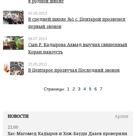
в родной школе
02.09.2013
В средней школе №1 с. Центарой прозвенел
первый звонок
08.07.2013
Сын Р. Кадырова Ахмад выучил священный
Коран наизусть
25.05.2013
В Центарое прозвучал Последний звонок
Страницы:
1
2
3
4
5
6
7
НОВОСТИ
Архив
21:00
Хас-Магомед Кадыров и Хож-Бауди Дааев проверили