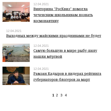
12.04.2021
Викторина "РосКвиз" помогла
чеченским школьникам познать
космонавтику
12.04.2021
Выходных между майскими праздниками не будет
12.04.2021
Самую большую в мире рыбу-пилу
нашли мёртвой
12.04.2021
Рамзан Кадыров в лидерах рейтинга
губернаторов-блогеров за март
1
2
3
4