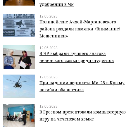
удобрений в ЧР
12.05.2023
Полицейские Ачхой-Мартановского
района раздали памятки «Внимание!
Мошенники»
12.05.2023
В ЧР выбрали лучшего знатока
чеченского языка среди студентов
12.05.2023
При падении вертолета Ми-28 в Крыму
погибли оба летчика
12.05.2023
В Грозном презентовали компьютерную
игру на чеченском языке