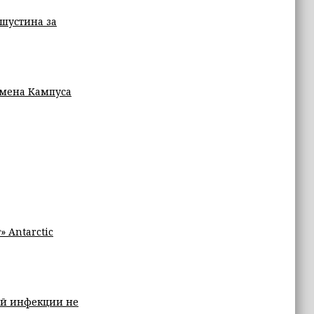
шустина за
смена Кампуса
 Antarctic
ой инфекции не