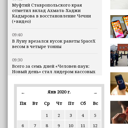
Муфтий Ставропольского края
отметил вклад Ахмата-Хаджи
Кадырова в восстановление Чечни
(+видео)
09:40
В Луну врезался кусок ракеты SpaceX
весом в четыре тонны
09:30
Всего за семь дней «Человек‑паук:
Новый день» стал лидером кассовых
сборов 2026 года
09:27
Янв 2020 г.
←
→
25 школ Чечни получат оборудование
для настольного тенниса
Пн
Вт
Ср
Чт
Пт
Сб
Вс
1
2
3
4
5
09:26
ПВО за ночь сбила 605 украинских
6
7
8
9
10
11
12
БПЛА