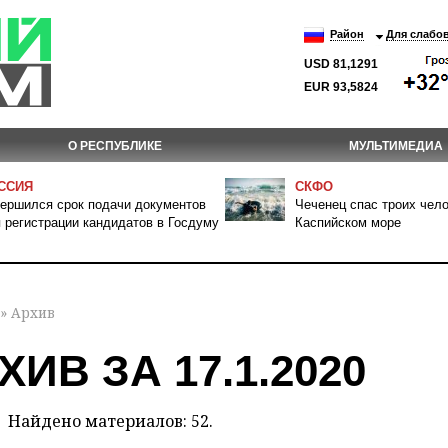
Район
Для слабо
USD 81,1291
EUR 93,5824
О РЕСПУБЛИКЕ
МУЛЬТИМЕДИА
ССИЯ
СКФО
ершился срок подачи документов
Чеченец спас троих чело
 регистрации кандидатов в Госдуму
Каспийском море
» Архив
ХИВ ЗА 17.1.2020
Найдено материалов: 52.