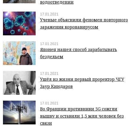
водоотведении
17.01.2021
Ученые объяснили феномен повторного
заражения коронавирусом
17.01.2021
Японец нашел способ зарабатывать
бездельем
17.01.2021
Ушёл из жизни первый проректор ЧГУ
Заур Киндаров
17.01.2021
Во Франции противники 5G сожгли
вышку и оставили 1,5 млн человек без
связи