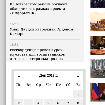
В Шелковском районе обучают
обходчиков в рамках проекта
«ИнформУИК»
16:55
Умар Даудов награжден Орденом
Кадырова
16:34
Росгвардейцы провели урок
мужества для воспитанников
детского лагеря «Майралла»
16:30
Дмитрий Чернышенко: Внутренний
Дек 2019 г.
←
→
туризм в России вырос на 4,3%,
въездной — на 20,1%
Пн
Вт
Ср
Чт
Пт
Сб
Вс
1
16:28
Из бюджета Чечни дополнительно
2
3
4
5
6
7
8
выделено 505 млн рублей