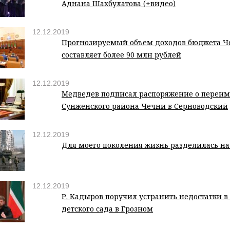
Аднана Шахбулатова (+видео)
12.12.2019
Прогнозируемый объем доходов бюджета Че
составляет более 90 млн рублей
12.12.2019
Медведев подписал распоряжение о переи
Сунженского района Чечни в Серноводский
12.12.2019
Для моего поколения жизнь разделилась на 
12.12.2019
Р. Кадыров поручил устранить недостатки в
детского сада в Грозном