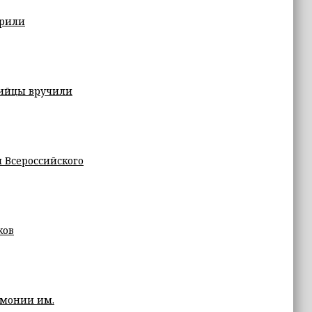
арили
тийцы вручили
м Всероссийского
ков
рмонии им.