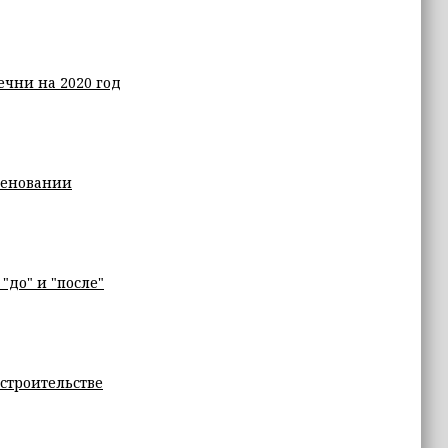
чни на 2020 год
меновании
"до" и "после"
 строительстве