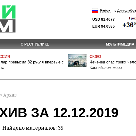
Район
Для слабо
USD 81,4077
EUR 94,0585
О РЕСПУБЛИКЕ
МУЛЬТИМЕДИА
ССИЯ
СКФО
лар превысил 82 рубля впервые с
Чеченец спас троих чело
та
Каспийском море
» Архив
ХИВ ЗА 12.12.2019
Найдено материалов: 35.