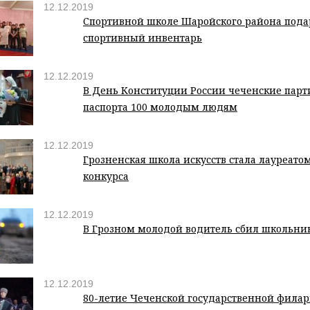
12.12.2019
Спортивной школе Шаройского района под
спортивный инвентарь
12.12.2019
В День Конституции России чеченские пар
паспорта 100 молодым людям
12.12.2019
Грозненская школа искусств стала лауреато
конкурса
12.12.2019
В Грозном молодой водитель сбил школьни
12.12.2019
80-летие Чеченской государственной фила