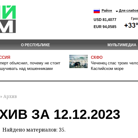
Район
Для слабо
USD 81,4077
EUR 94,0585
О РЕСПУБЛИКЕ
МУЛЬТИМЕДИА
ССИЯ
СКФО
перт объяснил, почему не стоит
Чеченец спас троих чело
шучивать над мошенниками
Каспийском море
» Архив
ХИВ ЗА 12.12.2023
Найдено материалов: 35.