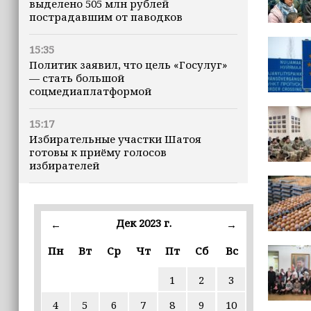
выделено 505 млн рублей
пострадавшим от паводков
15:35
Политик заявил, что цель «Госулуг»
— стать большой
соцмедиаплатформой
15:17
Избирательные участки Шатоя
готовы к приёму голосов
избирателей
15:02
Турция, Саудовская Аравия и
Дек 2023 г.
←
→
Пакистан подписали «Мекканское
соглашение» о коллективной обороне
Пн
Вт
Ср
Чт
Пт
Сб
Вс
14:58
1
2
3
Кадыров: сдача в плен становится
для многих военнослужащих ВСУ
4
5
6
7
8
9
10