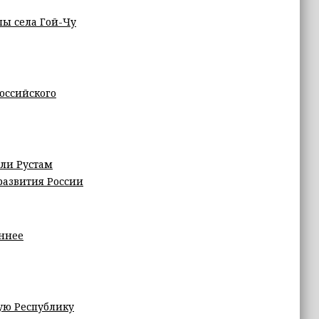
лы села Гой-Чу
оссийского
или Рустам
развития России
оннее
ую Республику