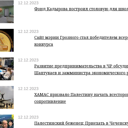
12.12.2023
Фонд Кадырова построил столовую для шко
12.12.2023
Сайт мэрии Грозного стал победителем всер
конкурса
12.12.2023
Развитие предпринимательства в ЧР обсуд
Шаптукаев и замминистра экономического 
12.12.2023
ХАМАС призвало Палестину начать всестор
сопротивление
12.12.2023
Палестинский беженец: Приехать в Чеченск