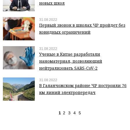
новых школ
31.08.2022
Первый звонок в школах ЧР пройдет без
ковидных ограничений
31.08.2022
Ученые в Китае разработали
наноматериал, позволяющий
нейтрализовать SARS-CoV-2
31.08.2022
В Галанчожском районе ЧР построили 76
км линий электропередач
1
2
3
4
5